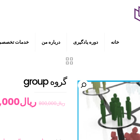
خانه
دوره یادگیری
درباره من
خدمات تخصصی
گروه group
ریال
,000
ریال
800,000