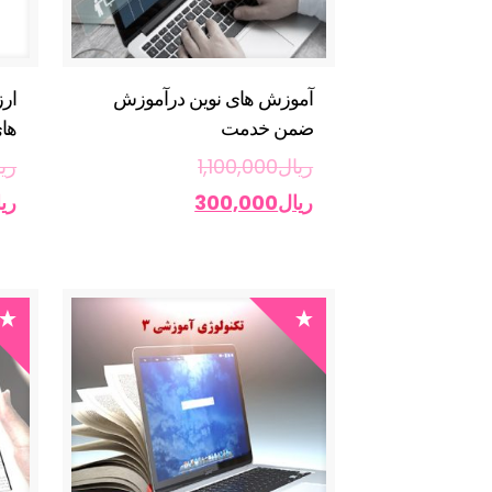
آموزش های نوین درآموزش
ار
ضمن خدمت
های
ریال
1,100,000
ری
ریال
300,000
ری