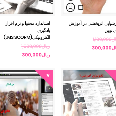
زشیابی اثربخشی در آموزش
استاندارد محتوا و نرم افزار
 نوین
یادگیری
الکترونیکی(LMS,SCORM)
ال
1,100,000
ریال
1,000,000
ال
300,000
ریال
300,000