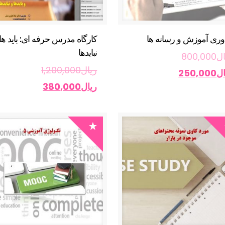
وری آموزش و رسانه ها
کارگاه مدرس حرفه ای: باید ها 
نبایدها
ال
800,000
ریال
1,200,000
ال
250,000
ریال
380,000