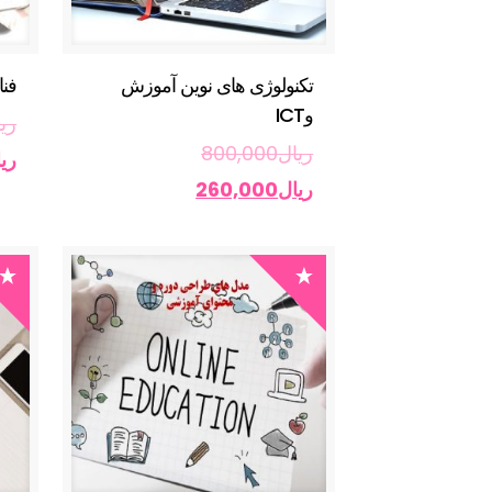
تکنولوژی های نوین آموزش
فنا
وICT
ری
ریال
800,000
ری
ریال
260,000