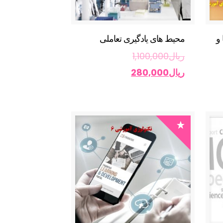
و
محیط های یادگیری تعاملی
ریال
1,100,000
ریال
280,000